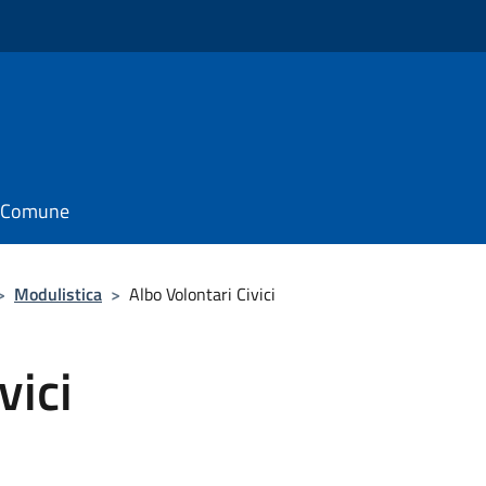
il Comune
>
Modulistica
>
Albo Volontari Civici
vici