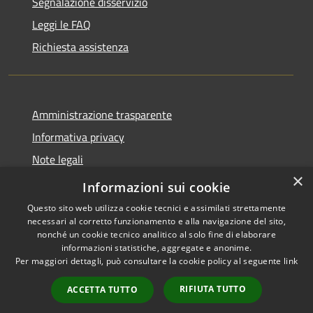
Segnalazione disservizio
Leggi le FAQ
Richiesta assistenza
Amministrazione trasparente
Informativa privacy
Note legali
×
Dichiarazione di accessibilità
Informazioni sui cookie
Questo sito web utilizza cookie tecnici e assimilati strettamente
necessari al corretto funzionamento e alla navigazione del sito,
nonché un cookie tecnico analitico al solo fine di elaborare
informazioni statistiche, aggregate e anonime.
RSS
Copyright © 2026 • Comune di
Per maggiori dettagli, può consultare la cookie policy al seguente
link
Accessibilità
Barasso • Powered by
Privacy
Municipium
Accesso
•
RIFIUTA TUTTO
ACCETTA TUTTO
Cookie
redazione