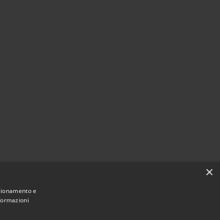
×
nzionamento e
nformazioni