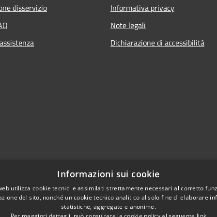
one disservizio
Informativa privacy
FAQ
Note legali
 assistenza
Dichiarazione di accessibilità
Informazioni sui cookie
web utilizza cookie tecnici e assimilati strettamente necessari al corretto fu
azione del sito, nonché un cookie tecnico analitico al solo fine di elaborare i
statistiche, aggregate e anonime.
Per maggiori dettagli, può consultare la cookie policy al seguente
link