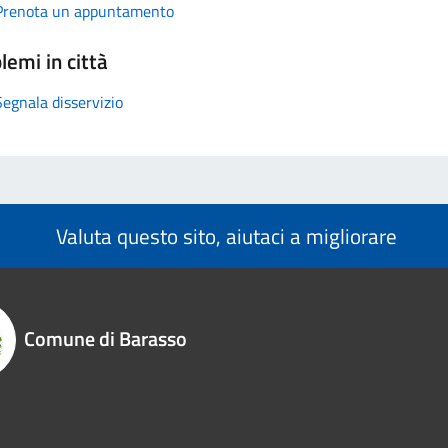
Prenota un appuntamento
lemi in città
Segnala disservizio
Valuta questo sito, aiutaci a migliorare
Comune di Barasso