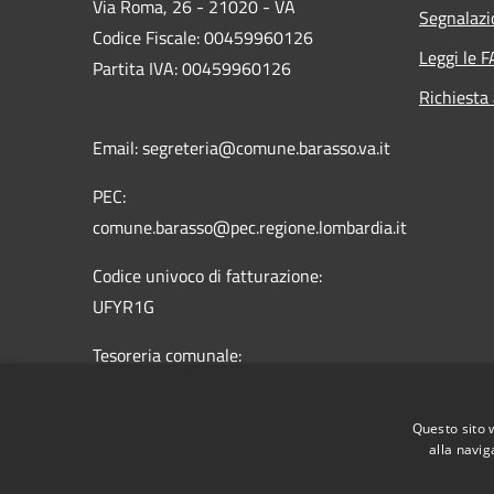
Via Roma, 26 - 21020 - VA
Segnalazi
Codice Fiscale: 00459960126
Leggi le 
Partita IVA: 00459960126
Richiesta
Email: segreteria@comune.barasso.va.it
PEC:
comune.barasso@pec.regione.lombardia.it
Codice univoco di fatturazione:
UFYR1G
Tesoreria comunale:
Banca Intesa Sanpaolo
Codice IBAN:
Questo sito 
IT 47 W030 6910 8101 0000 0046 124
alla navig