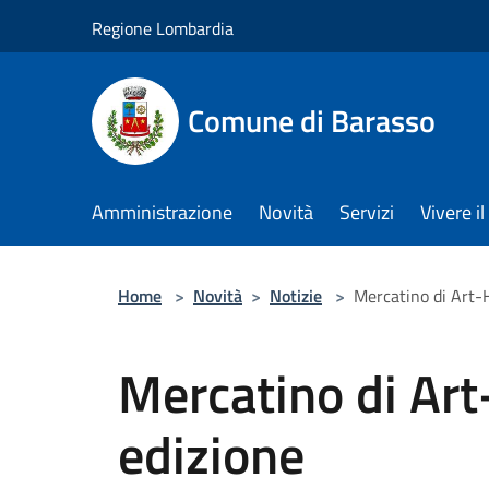
Salta al contenuto principale
Regione Lombardia
Comune di Barasso
Amministrazione
Novità
Servizi
Vivere 
Home
>
Novità
>
Notizie
>
Mercatino di Art-
Mercatino di Ar
edizione