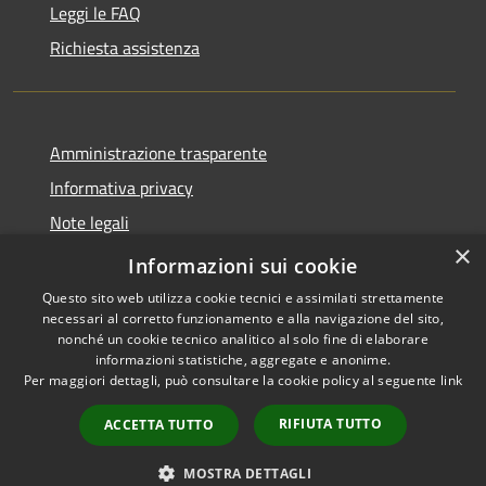
Leggi le FAQ
Richiesta assistenza
Amministrazione trasparente
Informativa privacy
Note legali
×
Dichiarazione di accessibilità
Informazioni sui cookie
Questo sito web utilizza cookie tecnici e assimilati strettamente
necessari al corretto funzionamento e alla navigazione del sito,
nonché un cookie tecnico analitico al solo fine di elaborare
informazioni statistiche, aggregate e anonime.
RSS
Copyright © 2026 • Comune di
Per maggiori dettagli, può consultare la cookie policy al seguente
link
Accessibilità
Barasso • Powered by
Privacy
Municipium
Accesso
•
RIFIUTA TUTTO
ACCETTA TUTTO
Cookie
redazione
Mappa del sito
MOSTRA DETTAGLI