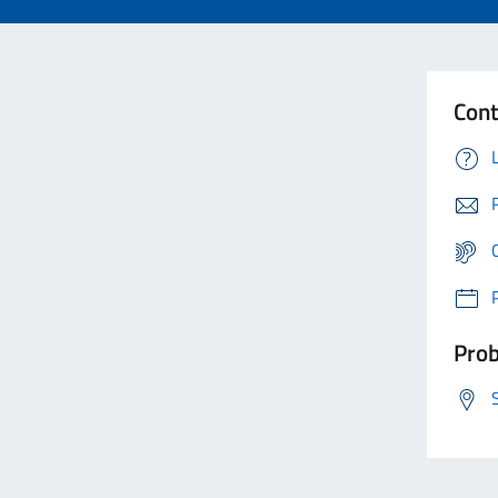
Cont
Prob