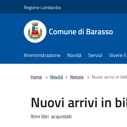
Salta al contenuto principale
Regione Lombardia
Comune di Barasso
Amministrazione
Novità
Servizi
Vivere 
Home
>
Novità
>
Notizie
>
Nuovi arrivi in bib
Nuovi arrivi in b
ltimi libri acquistati