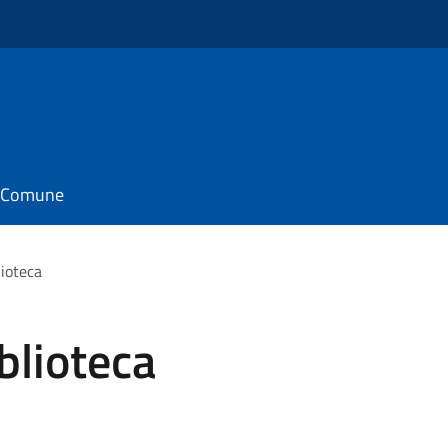
il Comune
lioteca
iblioteca