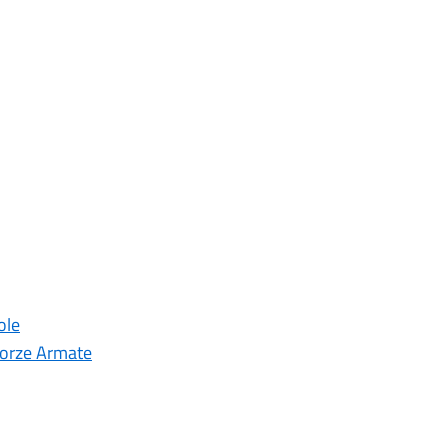
ole
 Forze Armate