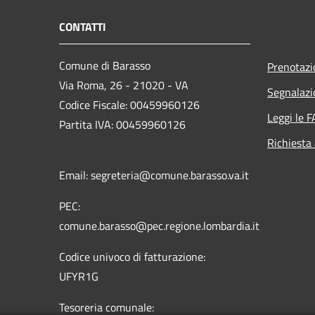
CONTATTI
Comune di Barasso
Prenotaz
Via Roma, 26 - 21020 - VA
Segnalazi
Codice Fiscale: 00459960126
Leggi le 
Partita IVA: 00459960126
Richiesta
Email: segreteria@comune.barasso.va.it
PEC:
comune.barasso@pec.regione.lombardia.it
Codice univoco di fatturazione:
UFYR1G
Tesoreria comunale: