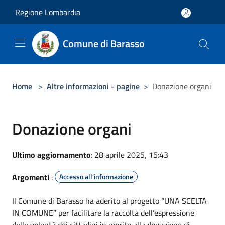
Salta al contenuto principale
Regione Lombardia
Comune di Barasso
Home
>
Altre informazioni - pagine
>
Donazione organi
Donazione organi
Ultimo aggiornamento
: 28 aprile 2025, 15:43
Argomenti
:
Accesso all'informazione
Il Comune di Barasso ha aderito al progetto “UNA SCELTA
IN COMUNE” per facilitare la raccolta dell’espressione
delle volontà dei cittadini in merito alla donazione di