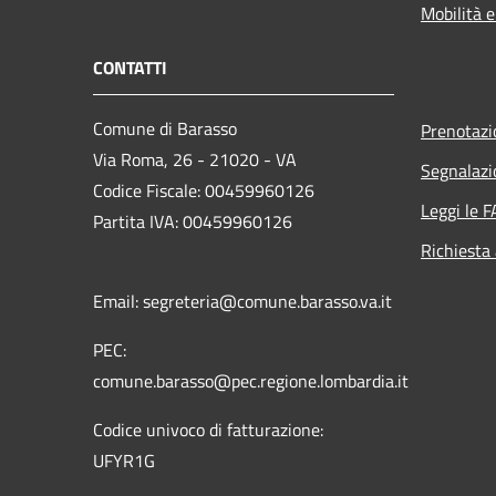
Mobilità e
CONTATTI
Comune di Barasso
Prenotaz
Via Roma, 26 - 21020 - VA
Segnalazi
Codice Fiscale: 00459960126
Leggi le 
Partita IVA: 00459960126
Richiesta
Email: segreteria@comune.barasso.va.it
PEC:
comune.barasso@pec.regione.lombardia.it
Codice univoco di fatturazione:
UFYR1G