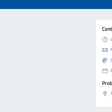
Cont
Prob