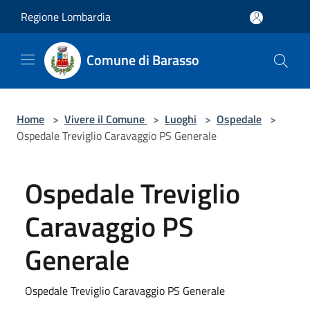
Salta al contenuto principale
Regione Lombardia
Comune di Barasso
Home
>
Vivere il Comune
>
Luoghi
>
Ospedale
>
Ospedale Treviglio Caravaggio PS Generale
Ospedale Treviglio
Caravaggio PS
Generale
Ospedale Treviglio Caravaggio PS Generale