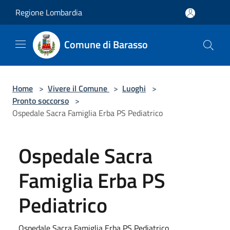
Salta al contenuto principale
Regione Lombardia
Comune di Barasso
Home
>
Vivere il Comune
>
Luoghi
>
Pronto soccorso
>
Ospedale Sacra Famiglia Erba PS Pediatrico
Ospedale Sacra
Famiglia Erba PS
Pediatrico
Ospedale Sacra Famiglia Erba PS Pediatrico