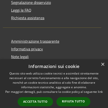
Segnalazione disservizio
Leggi le FAQ
Richiesta assistenza
Amministrazione trasparente
Informativa privacy
Note legali
×
Dichiarazione di accessibilità
Informazioni sui cookie
Questo sito web utilizza cookie tecnici e assimilati strettamente
necessari al corretto funzionamento e alla navigazione del sito,
nonché un cookie tecnico analitico al solo fine di elaborare
informazioni statistiche, aggregate e anonime.
RSS
Copyright © 2026 • Comune di
Per maggiori dettagli, può consultare la cookie policy al seguente
link
Accessibilità
Barasso • Powered by
Privacy
Municipium
Accesso
•
RIFIUTA TUTTO
ACCETTA TUTTO
Cookie
redazione