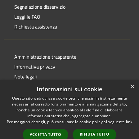
Segnalazione disservizio
Leggi le FAQ
Richiesta assistenza
Amministrazione trasparente
Informativa privacy
Note legali
×
Dichiarazione di accessibilità
Informazioni sui cookie
Questo sito web utilizza cookie tecnici e assimilati strettamente
necessari al corretto funzionamento e alla navigazione del sito,
nonché un cookie tecnico analitico al solo fine di elaborare
informazioni statistiche, aggregate e anonime.
RSS
Copyright © 2026 • Comune di
Per maggiori dettagli, può consultare la cookie policy al seguente
link
Accessibilità
Barasso • Powered by
Privacy
Municipium
Accesso
•
RIFIUTA TUTTO
ACCETTA TUTTO