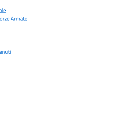
ole
 Forze Armate
enuti