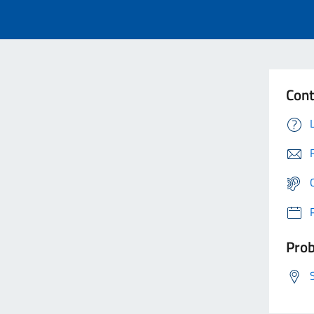
Cont
Prob