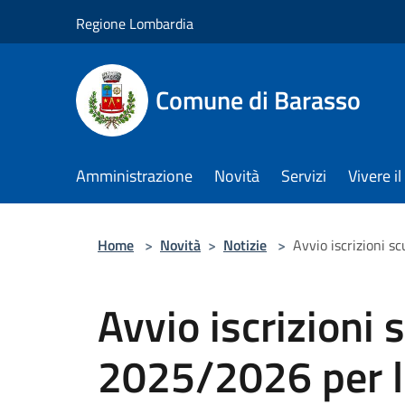
Salta al contenuto principale
Regione Lombardia
Comune di Barasso
Amministrazione
Novità
Servizi
Vivere 
Home
>
Novità
>
Notizie
>
Avvio iscrizioni s
Avvio iscrizioni 
2025/2026 per le